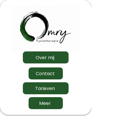
Home
Fysiotherapie
Over mij
Contact
Tarieven
Meer