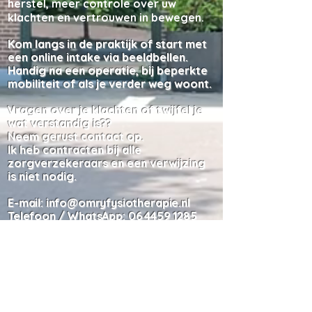
herstel, meer controle over uw
klachten en vertrouwen in bewegen.
Kom langs in de praktijk of start met
een online intake via beeldbellen.
Handig na een operatie, bij beperkte
mobiliteit of als je verder weg woont.
Vragen over je klachten
of twijfel je
wat verstandig is?
?
Neem gerust contact op.
Ik heb contracten bij alle
zorgverzekeraars en een verwijzing
is niet nodig.
E-mail:
info@omryfysiotherapie.nl
Telefoon /
WhatsApp
:
06 4459 1285
Direct een afspraak maken