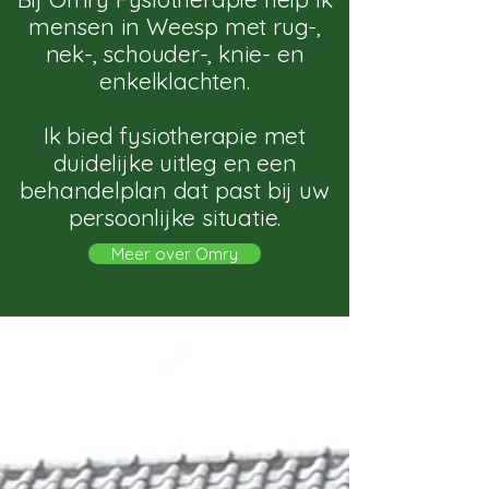
mensen in Weesp met rug-,
nek-, schouder-, knie- en
enkelklachten.
Ik bied fysiotherapie met
duidelijke uitleg en een
behandelplan dat past bij uw
persoonlijke situatie.
Meer over Omry