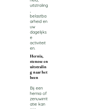
uitstraling
,
belastba
arheid en
uw
dagelijks
e
activiteit
en.
Hernia,
stenose en
uitstralin
g naar het
been
Bij een
hernia of
zenuwirrit
atie kan