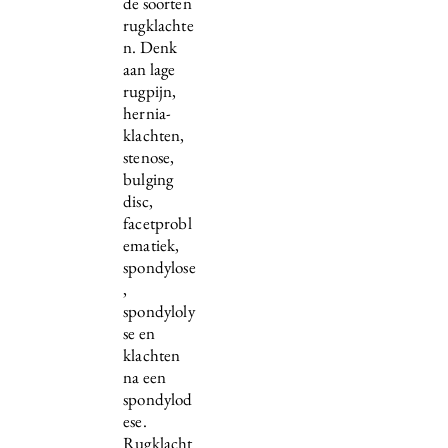
de soorten
rugklachte
n. Denk
aan lage
rugpijn,
hernia-
klachten,
stenose,
bulging
disc,
facetprobl
ematiek,
spondylose
,
spondyloly
se en
klachten
na een
spondylod
ese.
Rugklacht