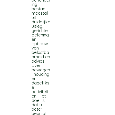
ing
bestaat
meestal
uit
duidelijke
uitleg,
gerichte
oefening
en,
opbouw
van
belastba
arheid en
advies
over
bewegen
, houding
en
dagelijks
e
activiteit
en. Het
doel is
dat u
beter
begrijpt