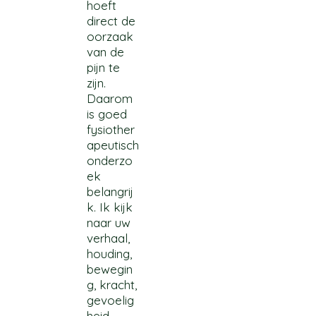
hoeft
direct de
oorzaak
van de
pijn te
zijn.
Daarom
is goed
fysiother
apeutisch
onderzo
ek
belangrij
k. Ik kijk
naar uw
verhaal,
houding,
bewegin
g, kracht,
gevoelig
heid,