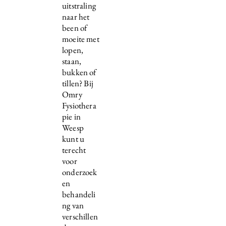
uitstraling
naar het
been of
moeite met
lopen,
staan,
bukken of
tillen? Bij
Omry
Fysiothera
pie in
Weesp
kunt u
terecht
voor
onderzoek
en
behandeli
ng van
verschillen