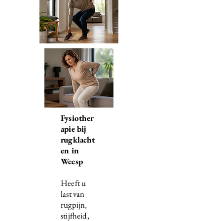
Fysiother
apie bij
rugklacht
en in
Weesp
Heeft u
last van
rugpijn,
stijfheid,