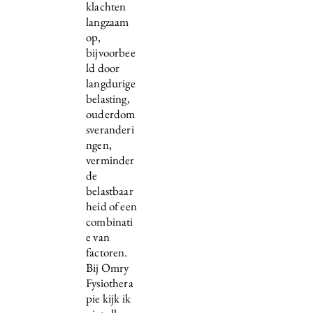
klachten
langzaam
op,
bijvoorbee
ld door
langdurige
belasting,
ouderdom
sveranderi
ngen,
verminder
de
belastbaar
heid of een
combinati
e van
factoren.
Bij Omry
Fysiothera
pie kijk ik