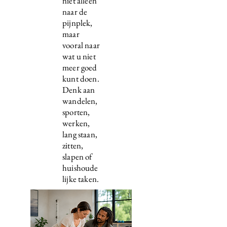
niet alleen
naar de
pijnplek,
maar
vooral naar
wat u niet
meer goed
kunt doen.
Denk aan
wandelen,
sporten,
werken,
lang staan,
zitten,
slapen of
huishoude
lijke taken.