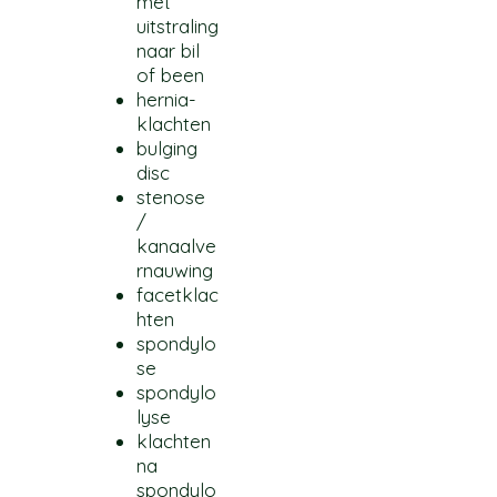
met
uitstraling
naar bil
of been
hernia-
klachten
bulging
disc
stenose
/
kanaalve
rnauwing
facetklac
hten
spondylo
se
spondylo
lyse
klachten
na
spondylo