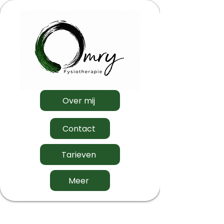
Home
Fysiotherapie
Over mij
Contact
Tarieven
Meer