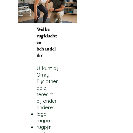
Welke
rugklacht
en
behandel
ik?
U kunt bij
Omry
Fysiother
apie
terecht
bij onder
andere:
lage
rugpijn
rugpijn